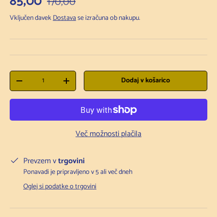
Prodajna cena
85,00
170,00
Vključen davek
Dostava
se izračuna ob nakupu.
Količina
Dodaj v košarico
Zmanjšanje količine
Povečanje količine
Več možnosti plačila
Prevzem v
trgovini
Ponavadi je pripravljeno v 5 ali več dneh
Oglej si podatke o trgovini