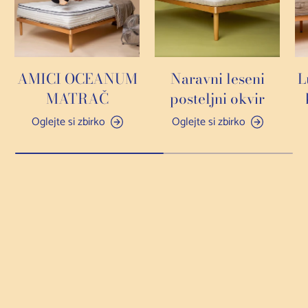
AMICI OCEANUM
Naravni leseni
L
MATRAČ
posteljni okvir
Oglejte si zbirko
Oglejte si zbirko