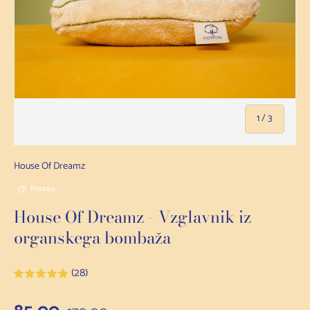
na
1
/
3
House Of Dreamz
Prodaja
House Of Dreamz - Vzglavnik iz
organskega bombaža
(28)
Redna cena