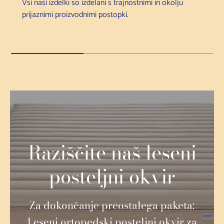
Vsi naši izdelki so izdelani s trajnostnimi in okolju
prijaznimi proizvodnimi postopki.
Raziščite naš leseni
posteljni okvir
Za dokončanje preostalega paketa:
Leseni ortopedski posteljni okvir za