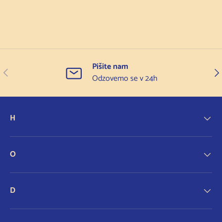
Pišite nam
Prejšnji
Nas
Odzovemo se v 24h
H
O
D