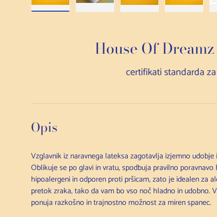
Nalaganje slike 1 v pogledu galerije
Predvajaj video 1 v galeriji
Nalaganje slike 2 v pogl
Nalaganje 
House Of Dreamz 
certifikati standarda z
Opis
Vzglavnik iz naravnega lateksa zagotavlja izjemno udobje 
Oblikuje se po glavi in vratu, spodbuja pravilno poravnavo 
hipoalergeni in odporen proti pršicam, zato je idealen za 
pretok zraka, tako da vam bo vso noč hladno in udobno. Vzd
ponuja razkošno in trajnostno možnost za miren spanec.