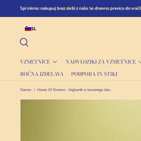
Spi mirno: nakupuj brez skrbi z našo 14-dnevno pravico do vračil
Preskoči na vsebino
SL
Iskanje
VZMETNICE
NADVLOZIKI ZA VZMETNICE
ROČNA IZDELAVA
PODPORA IN STIKI
Domov
House Of Dreamz - Vzglavnik iz naravnega lateksa
Preskoči na informacije o izdelku