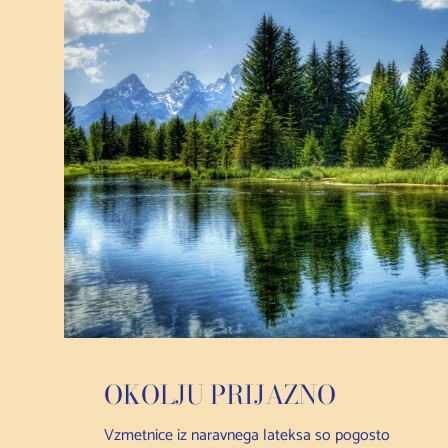
OKOLJU PRIJAZNO
Vzmetnice iz naravnega lateksa so pogosto