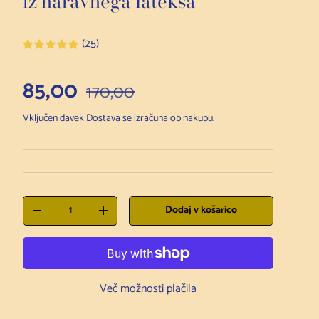
iz naravnega lateksa
(25)
Prodajna cena
85,00
Redna cena
170,00
Predvajaj videopo
Vključen davek
Dostava
se izračuna ob nakupu.
Količina
Dodaj v košarico
Zmanjšanje količine
Povečanje količine
Več možnosti plačila