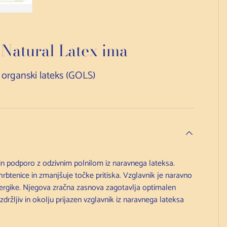
edu galerije
slike 3 v pogledu galerije
Nalaganje slike 4 v pogledu galerije
Natural Latex ima
a organski lateks (GOLS)
in podporo z odzivnim polnilom iz naravnega lateksa.
hrbtenice in zmanjšuje točke pritiska. Vzglavnik je naravno
alergike. Njegova zračna zasnova zagotavlja optimalen
ržljiv in okolju prijazen vzglavnik iz naravnega lateksa