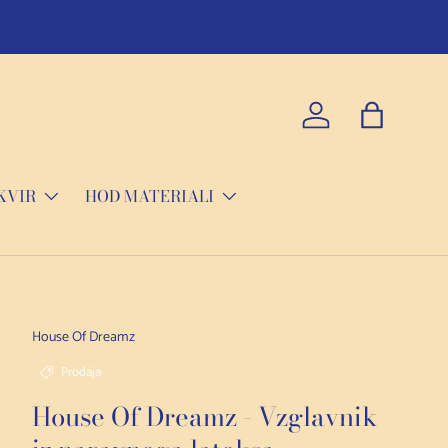
Prijavite se
Torba
KVIR
HOD MATERIALI
House Of Dreamz
Prodaja
House Of Dreamz - Vzglavnik