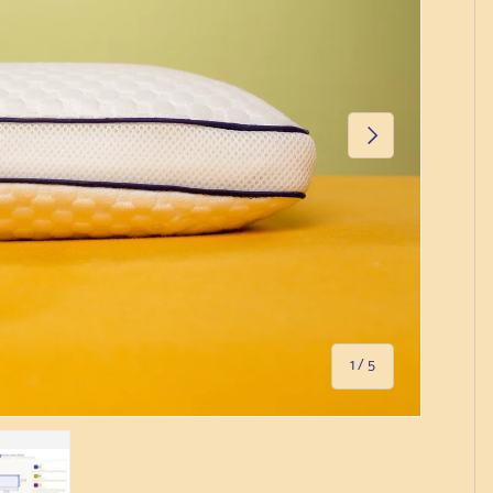
Naslednji
na
1
/
5