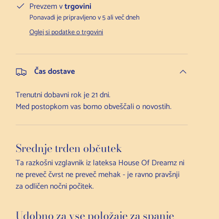
Prevzem v
trgovini
Ponavadi je pripravljeno v 5 ali več dneh
Oglej si podatke o trgovini
Čas dostave
Trenutni dobavni rok je 21 dni.
Med postopkom vas bomo obveščali o novostih.
Srednje trden občutek
Ta razkošni vzglavnik iz lateksa House Of Dreamz ni
ne preveč čvrst ne preveč mehak - je ravno pravšnji
za odličen nočni počitek.
Udobno za vse položaje za spanje