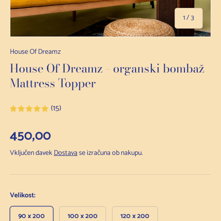
na
1
/
3
House Of Dreamz
House Of Dreamz - organski bombaž
Mattress Topper
(15)
Redna cena
450,00
Vključen davek
Dostava
se izračuna ob nakupu.
Velikost:
90 x 200
100 x 200
120 x 200