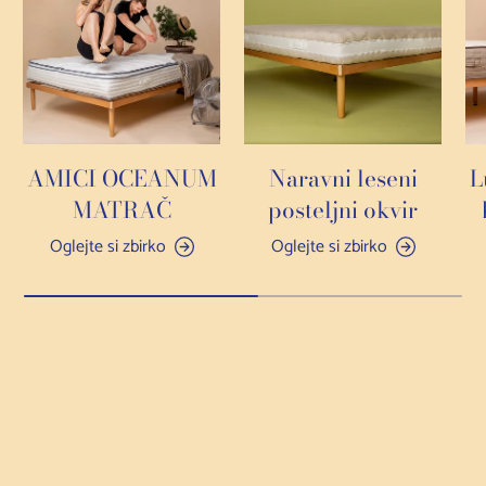
AMICI OCEANUM
Naravni leseni
L
MATRAČ
posteljni okvir
Oglejte si zbirko
Oglejte si zbirko