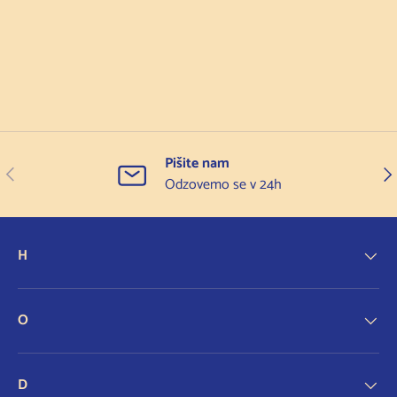
Pišite nam
Prejšnji
Nas
Odzovemo se v 24h
H
O
D