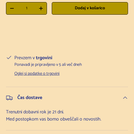
Količina
Dodaj v košarico
Zmanjšanje količine
Povečanje količine
Prevzem v
trgovini
Ponavadi je pripravljeno v 5 ali več dneh
Oglej si podatke o trgovini
Čas dostave
Trenutni dobavni rok je 21 dni.
Med postopkom vas bomo obveščali o novostih.