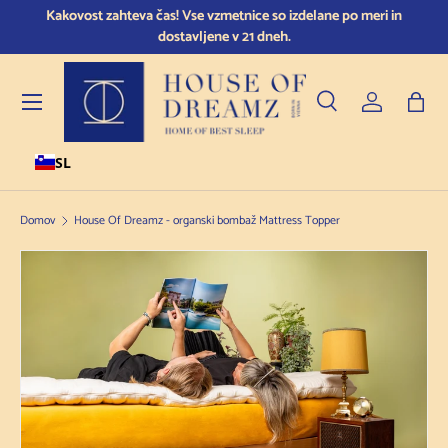
Kakovost zahteva čas! Vse vzmetnice so izdelane po meri in
Sp
Preskoči na vsebino
dostavljene v 21 dneh.
Meni
Iskanje
Prijavite se
Torb
SL
Iskanje
Vrsta izdelka
Vse
Domov
House Of Dreamz - organski bombaž Mattress Topper
Preskoči na informacije o izdelku