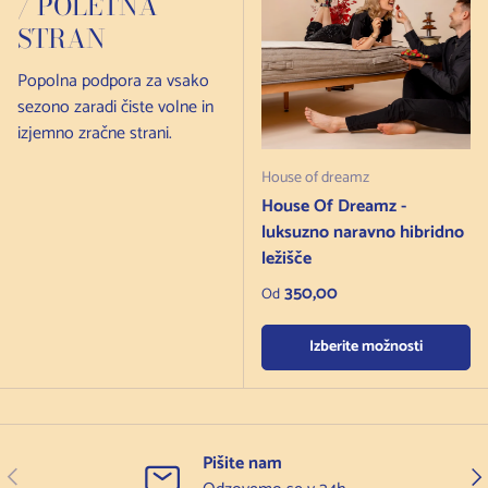
/ POLETNA
STRAN
Popolna podpora za vsako
sezono zaradi čiste volne in
izjemno zračne strani.
House of dreamz
House Of Dreamz -
luksuzno naravno hibridno
ležišče
Redna cena
350,00
Od
Izberite možnosti
Pišite nam
Prejšnji
Nas