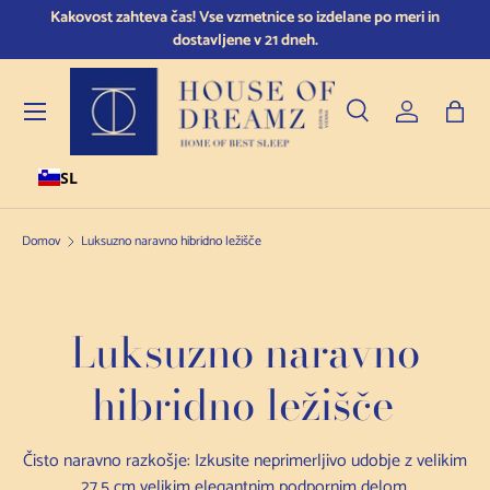
Kakovost zahteva čas! Vse vzmetnice so izdelane po meri in
Spi m
Preskoči na vsebino
dostavljene v 21 dneh.
Meni
Iskanje
Prijavite se
Torb
SL
Iskanje
Vrsta izdelka
Vse
Domov
Luksuzno naravno hibridno ležišče
Luksuzno naravno
hibridno ležišče
Čisto naravno razkošje: Izkusite neprimerljivo udobje z velikim
27,5 cm velikim elegantnim podpornim delom.