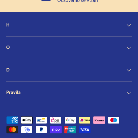
Odzovemo se v 24h
H
O
D
Pravila
Sprejeti načini plačila