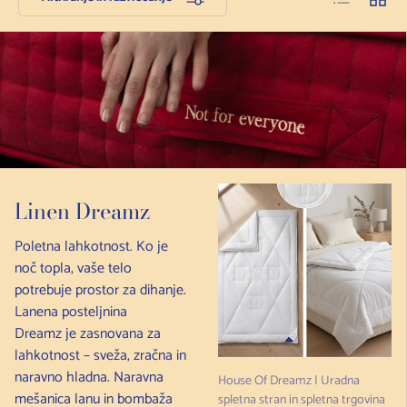
Linen Dreamz
Poletna lahkotnost. Ko je
noč topla, vaše telo
potrebuje prostor za dihanje.
Lanena posteljnina
Dreamz je zasnovana za
lahkotnost – sveža, zračna in
naravno hladna. Naravna
House Of Dreamz | Uradna
mešanica lanu in bombaža
spletna stran in spletna trgovina