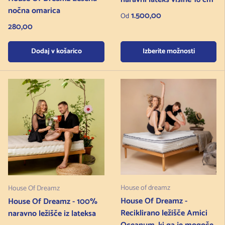
nočna omarica
Redna cena
1.500,00
Od
Redna cena
280,00
Dodaj v košarico
Izberite možnosti
House of dreamz
House Of Dreamz
House Of Dreamz -
House Of Dreamz - 100%
Reciklirano ležišče Amici
naravno ležišče iz lateksa