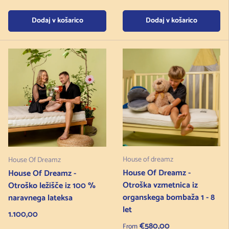
Dodaj v košarico
Dodaj v košarico
House of dreamz
House Of Dreamz
House Of Dreamz -
House Of Dreamz -
Otroška vzmetnica iz
Otroško ležišče iz 100 %
organskega bombaža 1 - 8
naravnega lateksa
let
Redna cena
1.100,00
Regular price
€580,00
From