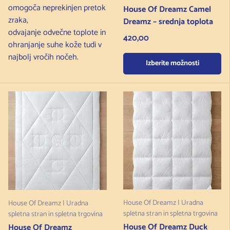
omogoča neprekinjen pretok
House Of Dreamz Camel
zraka,
Dreamz – srednja toplota
odvajanje odvečne toplote in
Redna cena
420,00
ohranjanje suhe kože tudi v
najbolj vročih nočeh.
Izberite možnosti
House Of Dreamz | Uradna
House Of Dreamz | Uradna
spletna stran in spletna trgovina
spletna stran in spletna trgovina
House Of Dreamz Duck
House Of Dreamz