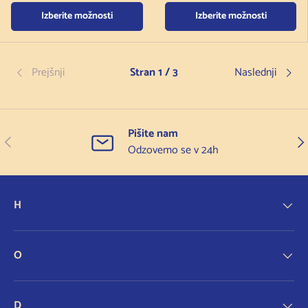
Izberite možnosti
Izberite možnosti
Prejšnji
Stran 1 / 3
Naslednji
Pišite nam
Prejšnji
Nas
Odzovemo se v 24h
H
O
D