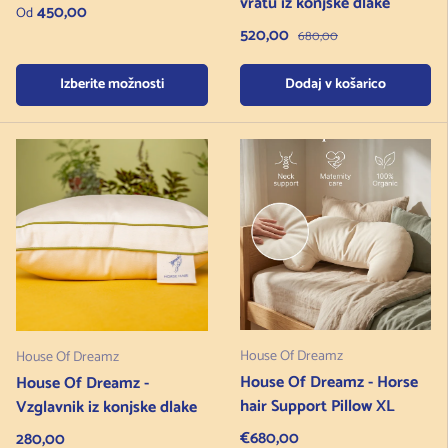
vratu iz konjske dlake
Redna cena
450,00
Od
Prodajna cena
520,00
Redna cena
680,00
Izberite možnosti
Dodaj v košarico
House Of Dreamz
House Of Dreamz
House Of Dreamz - Horse
House Of Dreamz -
hair Support Pillow XL
Vzglavnik iz konjske dlake
Regular price
Redna cena
€680,00
280,00