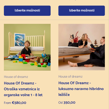
Izberite možnosti
Izberite možnosti
House of dreamz
House of dreamz
House Of Dreamz -
House Of Dreamz -
luksuzno naravno hibridno
Otroška vzmetnica iz
ležišče
organske volne 1 - 8 let
Redna cena
Regular price
350,00
€580,00
Od
From