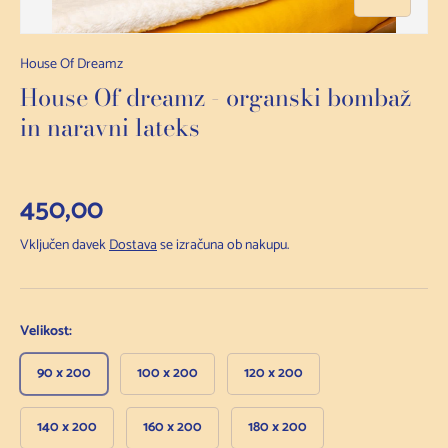
House Of Dreamz
House Of dreamz - organski bombaž
in naravni lateks
Redna cena
450,00
Vključen davek
Dostava
se izračuna ob nakupu.
Velikost:
90 x 200
100 x 200
120 x 200
140 x 200
160 x 200
180 x 200