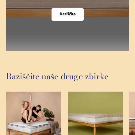
Raziščite
Raziščite naše druge zbirke