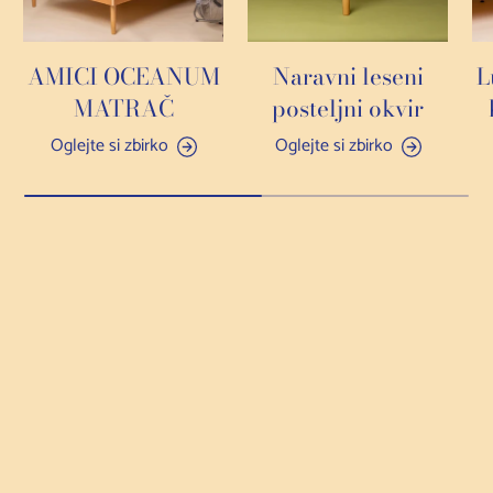
AMICI OCEANUM
Naravni leseni
L
MATRAČ
posteljni okvir
Oglejte si zbirko
Oglejte si zbirko