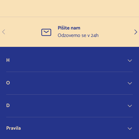
Pišite nam
Prejšnji
Nas
Odzovemo se v 24h
H
O
D
Pravila