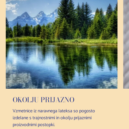
OKOLJU PRIJAZNO
Vzmetnice iz naravnega lateksa so pogosto
izdelane s trajnostnimi in okolju prijaznimi
proizvodnimi postopki.