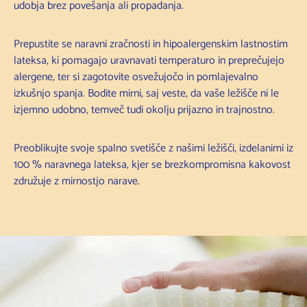
udobja brez povešanja ali propadanja.
Prepustite se naravni zračnosti in hipoalergenskim lastnostim
lateksa, ki pomagajo uravnavati temperaturo in preprečujejo
alergene, ter si zagotovite osvežujočo in pomlajevalno
izkušnjo spanja. Bodite mirni, saj veste, da vaše ležišče ni le
izjemno udobno, temveč tudi okolju prijazno in trajnostno.
Preoblikujte svoje spalno svetišče z našimi ležišči, izdelanimi iz
100 % naravnega lateksa, kjer se brezkompromisna kakovost
združuje z mirnostjo narave.