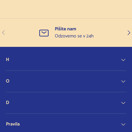
Pišite nam
Prejšnji
Nas
Odzovemo se v 24h
H
O
D
Pravila