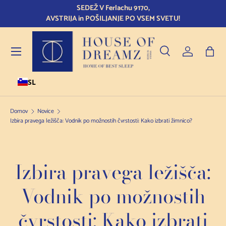
SEDEŽ V Ferlachu 9170,
Preskoči na vsebino
AVSTRIJA in POŠILJANJE PO VSEM SVETU!
Meni
Iskanje
Prijavite se
Torb
SL
Iskanje
Vrsta izdelka
Vse
Domov
Novice
Izbira pravega ležišča: Vodnik po možnostih čvrstosti: Kako izbrati žimnico?
Izbira pravega ležišča:
Vodnik po možnostih
čvrstosti: Kako izbrati