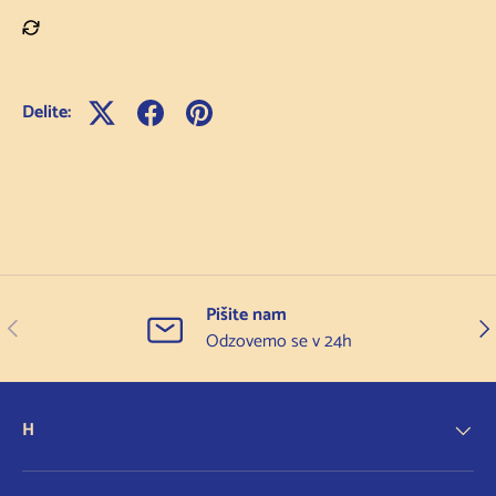
Delite:
Pišite nam
Prejšnji
Nas
Odzovemo se v 24h
H