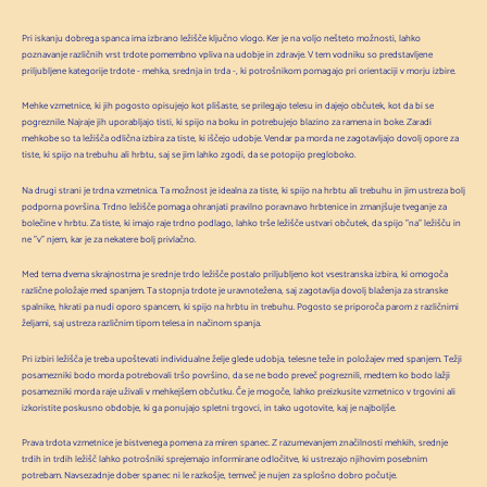
Pri iskanju dobrega spanca ima izbrano ležišče ključno vlogo. Ker je na voljo nešteto možnosti, lahko
poznavanje različnih vrst trdote pomembno vpliva na udobje in zdravje. V tem vodniku so predstavljene
priljubljene kategorije trdote - mehka, srednja in trda -, ki potrošnikom pomagajo pri orientaciji v morju izbire.
Mehke vzmetnice, ki jih pogosto opisujejo kot plišaste, se prilegajo telesu in dajejo občutek, kot da bi se
pogreznile. Najraje jih uporabljajo tisti, ki spijo na boku in potrebujejo blazino za ramena in boke. Zaradi
mehkobe so ta ležišča odlična izbira za tiste, ki iščejo udobje. Vendar pa morda ne zagotavljajo dovolj opore za
tiste, ki spijo na trebuhu ali hrbtu, saj se jim lahko zgodi, da se potopijo pregloboko.
Na drugi strani je trdna vzmetnica. Ta možnost je idealna za tiste, ki spijo na hrbtu ali trebuhu in jim ustreza bolj
podporna površina. Trdno ležišče pomaga ohranjati pravilno poravnavo hrbtenice in zmanjšuje tveganje za
bolečine v hrbtu. Za tiste, ki imajo raje trdno podlago, lahko trše ležišče ustvari občutek, da spijo "na" ležišču in
ne "v" njem, kar je za nekatere bolj privlačno.
Med tema dvema skrajnostma je srednje trdo ležišče postalo priljubljeno kot vsestranska izbira, ki omogoča
različne položaje med spanjem. Ta stopnja trdote je uravnotežena, saj zagotavlja dovolj blaženja za stranske
spalnike, hkrati pa nudi oporo spancem, ki spijo na hrbtu in trebuhu. Pogosto se priporoča parom z različnimi
željami, saj ustreza različnim tipom telesa in načinom spanja.
Pri izbiri ležišča je treba upoštevati individualne želje glede udobja, telesne teže in položajev med spanjem. Težji
posamezniki bodo morda potrebovali tršo površino, da se ne bodo preveč pogreznili, medtem ko bodo lažji
posamezniki morda raje uživali v mehkejšem občutku. Če je mogoče, lahko preizkusite vzmetnico v trgovini ali
izkoristite poskusno obdobje, ki ga ponujajo spletni trgovci, in tako ugotovite, kaj je najboljše.
Prava trdota vzmetnice je bistvenega pomena za miren spanec. Z razumevanjem značilnosti mehkih, srednje
trdih in trdih ležišč lahko potrošniki sprejemajo informirane odločitve, ki ustrezajo njihovim posebnim
potrebam. Navsezadnje dober spanec ni le razkošje, temveč je nujen za splošno dobro počutje.